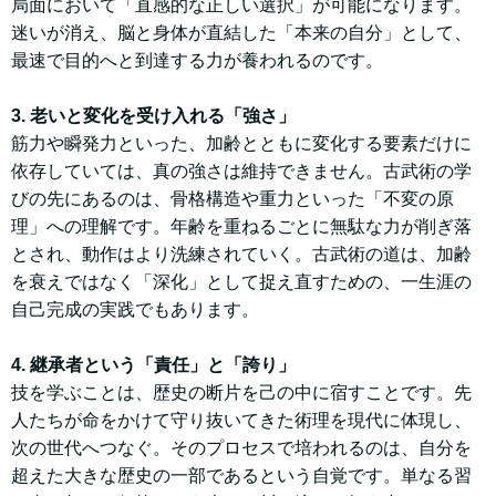
局面において「直感的な正しい選択」が可能になります。
迷いが消え、脳と身体が直結した「本来の自分」として、
最速で目的へと到達する力が養われるのです。
3. 老いと変化を受け入れる「強さ」
筋力や瞬発力といった、加齢とともに変化する要素だけに
依存していては、真の強さは維持できません。古武術の学
びの先にあるのは、骨格構造や重力といった「不変の原
理」への理解です。年齢を重ねるごとに無駄な力が削ぎ落
とされ、動作はより洗練されていく。古武術の道は、加齢
を衰えではなく「深化」として捉え直すための、一生涯の
自己完成の実践でもあります。
4. 継承者という「責任」と「誇り」
技を学ぶことは、歴史の断片を己の中に宿すことです。先
人たちが命をかけて守り抜いてきた術理を現代に体現し、
次の世代へつなぐ。そのプロセスで培われるのは、自分を
超えた大きな歴史の一部であるという自覚です。単なる習