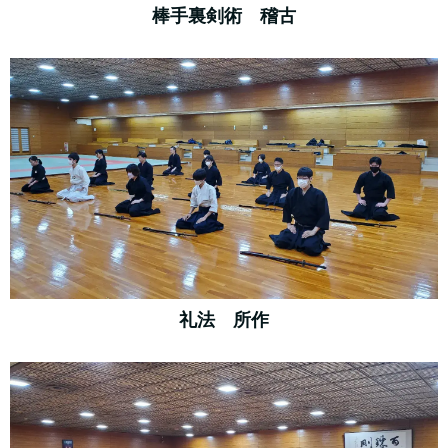
棒手裏剣術 稽古
礼法 所作