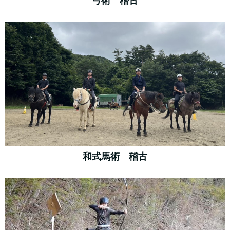
弓術 稽古
和式馬術 稽古