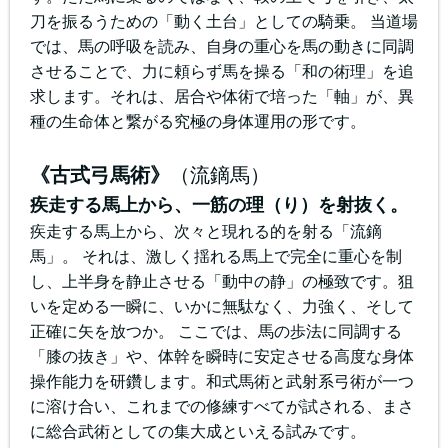
刀を振るうための「動く土台」としての騎乗。 当道場
では、馬の呼吸を読み、自身の重心を馬の動きに同調
させることで、力に頼らず馬を操る「和の術理」を追
求します。それは、居合や体術で培った「軸」が、異
種の生命体と繋がる究極の身体運用の形です。
《古式弓馬術》
（流鏑馬）
疾走する馬上から、一筋の理（り）を射抜く。
疾走する馬上から、次々と現れる的を射る「流鏑
馬」。 それは、激しく揺れる馬上で完全に重心を制
し、上半身を静止させる「動中の静」の極致です。狙
いを定める一瞬に、いかに無駄なく、力強く、そして
正確に矢を放つか。 ここでは、馬の歩法に同調する
「膝の抜き」や、体幹を瞬時に安定させる高度な身体
操作能力を研鑽します。和式馬術と武射系弓術が一つ
に溶け合い、これまでの修練すべてが試される、まさ
に総合武術としての集大成といえる試みです。