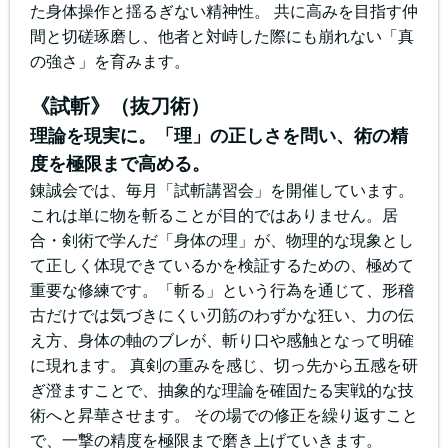
た身体操作と揺るぎない精神性。 共に高みを目指す仲
間と切磋琢磨し、他者と対峙した際にも崩れない「真
の強さ」を育みます。
《試斬》（抜刀術）
理論を現実に。「理」の正しさを問い、術の精
度を極限まで高める。
錬誠会では、毎月「試斬講習会」を開催しています。
これは単に物を斬ることが目的ではありません。居
合・剣術で学んだ「身体の理」が、物理的な現象とし
て正しく体現できているかを検証するための、極めて
重要な修練です。「斬る」という行為を通じて、形稽
古だけでは気づきにくい刃筋のわずかな狂い、力の伝
え方、身体の軸のブレが、斬り口や感触となって明確
に現れます。 真剣の重みを感じ、切っ先から五感を研
ぎ澄ますことで、抽象的な理論を確固たる実戦的な技
術へと昇華させます。 その場での修正を繰り返すこと
で、一撃の精度を極限まで磨き上げていきます。