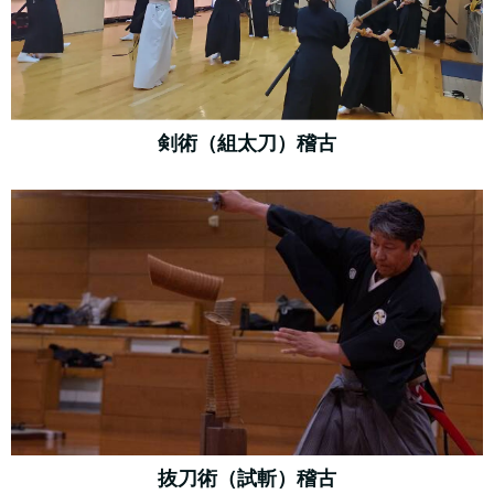
剣術（組太刀）稽古
抜刀術（試斬）稽古