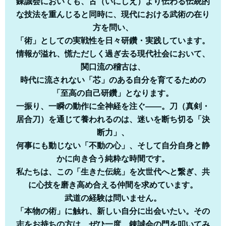
錬誠会においても、古（いにしえ）より伝わる伝統的
な技法を重んじると同時に、現代における武術の在り
方を問い、
「術」としての実戦性を日々研鑽・実践しています。
情報が溢れ、慌ただしく過ぎ去る現代社会において、
関口流の稽古は、
時代に流されない「芯」のある自分を育てるための
「至高の自己研鑽」となります。
一振り、一瞬の動作に全神経を注ぐ――。刀（真剣・
居合刀）を通じて養われるのは、迷いを断ち切る「決
断力」、
何事にも動じない「不動の心」、そして自分自身と静
かに向き合う純粋な時間です。
私たちは、この「生きた伝統」を次世代へと繋ぎ、共
に心技を磨き高め合える仲間を求めています。
武道の経験は問いません。
「本物の術」に触れ、新しい自分に出会いたい。その
志をお持ちの方は、ぜひ一度、錬誠会の門を叩いてみ