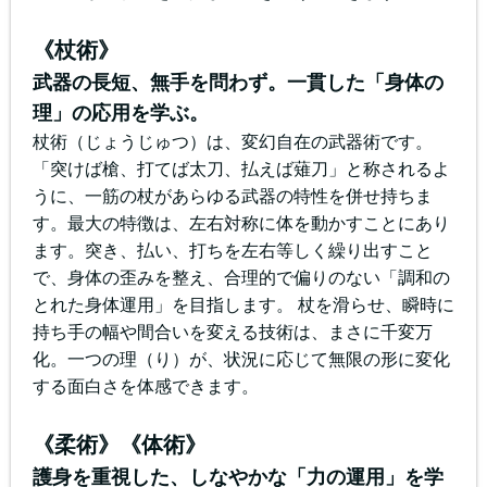
《杖術》
武器の長短、無手を問わず。一貫した「身体の
理」の応用を学ぶ。
杖術（じょうじゅつ）は、変幻自在の武器術です。
「突けば槍、打てば太刀、払えば薙刀」と称されるよ
うに、一筋の杖があらゆる武器の特性を併せ持ちま
す。最大の特徴は、左右対称に体を動かすことにあり
ます。突き、払い、打ちを左右等しく繰り出すこと
で、身体の歪みを整え、合理的で偏りのない「調和の
とれた身体運用」を目指します。 杖を滑らせ、瞬時に
持ち手の幅や間合いを変える技術は、まさに千変万
化。一つの理（り）が、状況に応じて無限の形に変化
する面白さを体感できます。
《柔術》《体術》
護身を重視した、しなやかな「力の運用」を学