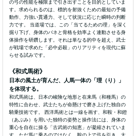
の弓の性能を極限まで引き出すことを目的としていま
す。求められるのは、標的を射抜くための最短の予備
動作、力強い貫通力、そして状況に応じた瞬時の判断
力です。 当道場では、この「当てるための理」を深く
掘り下げ、身体のバネと骨格を効率よく連動させる身
体操作を研鑽します。それは単なる的中を超え、武士
が戦場で求めた「必中必殺」のリアリティを現代に蘇
らせる試みです。
《和式馬術》
日本の風土が育んだ、人馬一体の「理（り）」
を体現する。
和式馬術は、日本の峻険な地形と在来馬（和種馬）の
特性に合わせ、武士たちが命懸けで磨き上げた独自の
騎乗技術です。 西洋馬術とは一線を画す、和鞍・和鐙
（あぶみ）を用いた独特の姿勢と操作法には、身体の
重心を自在に操る「古武術の知恵」が凝縮されていま
す。ただ馬に乗るのではなく、鞍の上で弓を引き、太