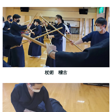
杖術 稽古