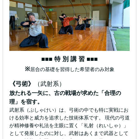
■■■ 特 別 講 習 ■■■
※
居合の基礎を習得した希望者のみ対象
《弓術》
（武射系）
放たれる一矢に、古の戦場が求めた「合理の
理」を宿す。
武射系（ぶしゃけい）は、弓術の中でも特に実戦にお
ける効率と威力を追求した技術体系です。 現代の弓道
が精神修養や礼法を主眼に置く「礼射（れいしゃ）」
として発展したのに対し、武射はあくまで武器として