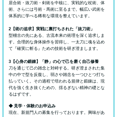
居合術・抜刀術・剣術を中核に、実戦的な杖術、体
術、さらには弓術・馬術に至るまで。幅広い武術を
体系的に学べる稀有な環境を整えています。
2【術の追求】実戦に裏打ちされた「抜刀術」
型稽古の先にある、古流本来の術理を深く追求しま
す。合理的な身体操作を習得し、一太刀に魂を込め
て『確実に斬る』ための技術を研ぎ澄まします。
3【心身の鍛錬】「静」の心で己を磨く自己修養
刀を通じて己の雑念と対峙する。研ぎ澄まされた集
中の中で型を反復し、弱さや雑念を一つひとつ打ち
払っていく。その過程で培われる規律と鍛錬は、現
代を強く生き抜くための、揺るぎない精神の礎とな
るはずです。
◆ 見学・体験のお申込み
現在、新規門人の募集を行っております。興味があ