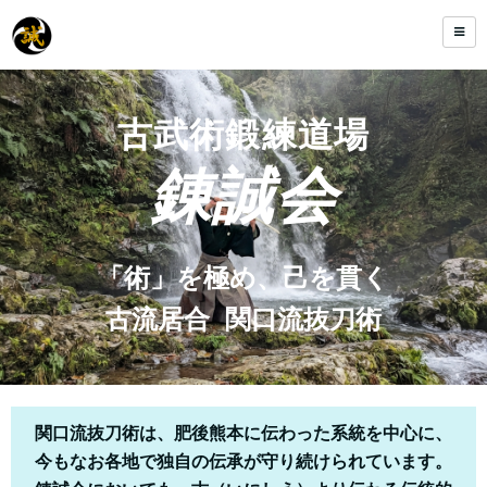
古武術鍛練道場
錬誠会
「術」を極め、己を貫く
古流居合 関口流抜刀術
関口流抜刀術は、肥後熊本に伝わった系統を中心に、
今もなお各地で独自の伝承が守り続けられています。