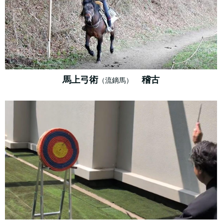
馬上弓術
稽古
（流鏑馬）