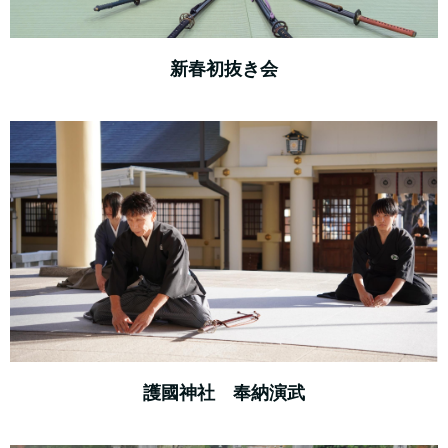
新春初抜き会
護國神社 奉納演武