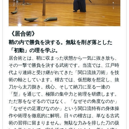
《居合術》
鞘の内で勝負を決する。無駄を削ぎ落とした
「初動」の理を学ぶ。
居合術とは、鞘に収まった状態から一気に抜き放ち、
その一撃で勝負を決する武術です。当流では、江戸時
代より連綿と受け継がれてきた「関口流抜刀術」を技
術の軸としています。稽古では、仮想敵を想定し、抜
刀から太刀捌き。残心、そして納刀に至る一連の
「型」を通じて、極限の集中力と術理を研鑽します。
ただ形をなぞるのではなく、「なぜその角度なのか」
「なぜその足運びなのか」という関口流特有の身体操
作や術理を徹底的に解明。日々の稽古は、単なる古武
術の習得に留まりません。無駄な力みを排した刀の扱