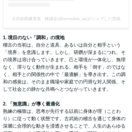
古武術鍛練道場 錬誠会(@renseikai_iai)がシェアした投稿
1. 境目のない「調和」の境地
稽古の当初は、自分と道具、あるいは自分と相手という
「境界」を意識します。しかし、研鑽が深まるにつれ、そ
の境界は溶け合っていきます。己と環境が一体化し、無理
なく、滞りなく動作が生まれる。相手を「倒す」のではな
く、相手との関係性の中で「最適解」を導き出す。この調
和の感覚は、そのまま職場や家庭での円滑な対人関係、そ
して社会との静かな共鳴へとつながっていきます。
2. 「無意識」が導く最適化
熟練の極致は、思考が先行する以前に身体が理（ことわ
り）に従って動く状態です。古武術の稽古を通じて身体の
深層に合理的な動きを浸透させることで、人生のあらゆる